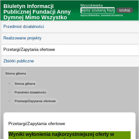
Biuletyn Informacji
Wyszukiwarka
Publicznej Fundacji Anny
wyszukiwarka zaawansowana
Dymnej Mimo Wszystko
wersja mobilna
Przedmiot działalności
Realizowane projekty
Przetargi/Zapytania ofertowe
Zbiórki publiczne
Strona główna
Strona główna
Przedmiot działalności
Przetargi/Zapytania ofertowe
Przetargi/Zapytania ofertowe
Wyniki wyłonienia najkorzystniejszej oferty w