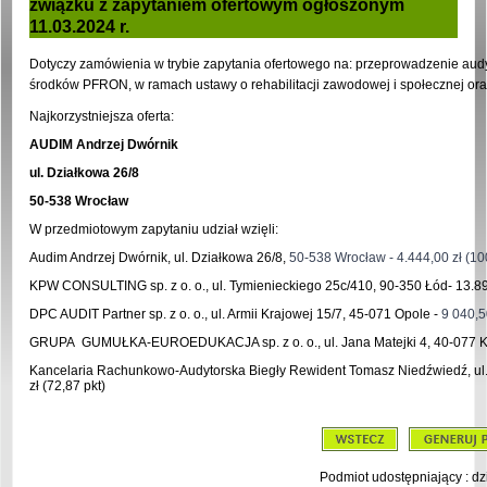
związku z zapytaniem ofertowym ogłoszonym
11.03.2024 r.
Dotyczy zamówienia w trybie zapytania ofertowego na: przeprowadzenie au
środków PFRON, w ramach ustawy o rehabilitacji zawodowej i społecznej or
Najkorzystniejsza oferta:
AUDIM Andrzej Dwórnik
ul. Działkowa 26/8
50-538 Wrocław
W przedmiotowym zapytaniu udział wzięli:
Audim Andrzej Dwórnik, ul. Działkowa 26/8,
50-538 Wrocław - 4.444,00 zł (10
KPW CONSULTING sp. z o. o.,
ul. Tymienieckiego 25c/410, 90-350 Łód-
13.8
DPC AUDIT Partner sp. z o. o.,
ul. Armii Krajowej 15/7, 45-071 Opole -
9 040,5
GRUPA GUMUŁKA-EUROEDUKACJA sp. z o. o.,
ul. Jana Matejki 4, 40-077 
Kancelaria Rachunkowo-Audytorska Biegły Rewident Tomasz Niedźwiedź, u
zł
(72,87 pkt)
Podmiot udostępniający : dz