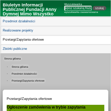
Biuletyn Informacji
Wyszukiwarka
Publicznej Fundacji Anny
wyszukiwarka zaawansowana
Dymnej Mimo Wszystko
wersja mobilna
Przedmiot działalności
Realizowane projekty
Przetargi/Zapytania ofertowe
Zbiórki publiczne
Strona główna
Strona główna
Przedmiot działalności
Przetargi/Zapytania ofertowe
Przetargi/Zapytania ofertowe
Ogłoszenie zamówienia w trybie zapytania