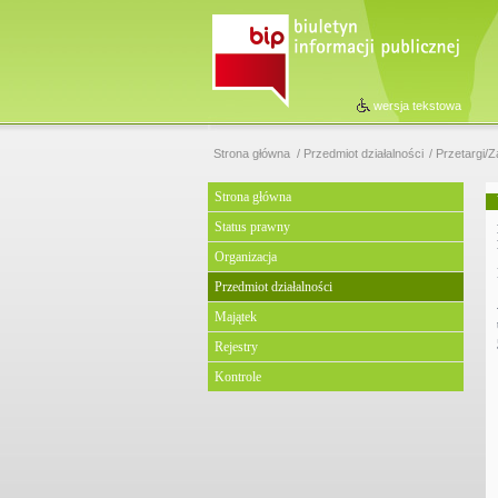
wersja tekstowa
Strona główna
Przedmiot działalności
Przetargi/Z
Strona główna
Status prawny
Organizacja
Przedmiot działalności
Majątek
Rejestry
Kontrole