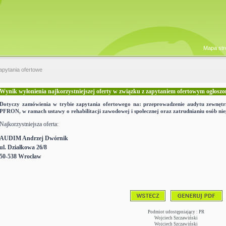
Mapa str
apytania ofertowe
Wynik wyłonienia najkorzystniejszej oferty w związku z zapytaniem ofertowym ogłoszo
Dotyczy zamówienia w trybie zapytania ofertowego na: przeprowadzenie audytu zewnętr
PFRON, w ramach ustawy o rehabilitacji zawodowej i społecznej oraz zatrudnianiu osób ni
Najkorzystniejsza oferta:
AUDIM Andrzej Dwórnik
ul. Działkowa 26/8
50-538 Wrocław
Podmiot udostępniający : PR
Wojciech Szczawiński
Wojciech Szczawiński