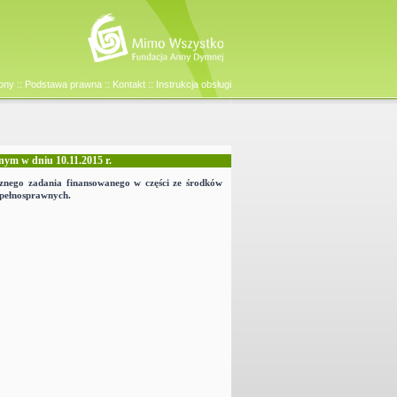
::
::
::
ony
Podstawa prawna
Kontakt
Instrukcja obsługi
nym w dniu 10.11.2015 r.
znego zadania finansowanego w części ze środków
epełnosprawnych.