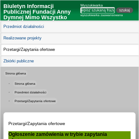
Biuletyn Informacji
Wyszukiwarka
Publicznej Fundacji Anny
wyszukiwarka zaawansowana
Dymnej Mimo Wszystko
wersja mobilna
Przedmiot działalności
Realizowane projekty
Przetargi/Zapytania ofertowe
Zbiórki publiczne
Strona główna
Strona główna
Przedmiot działalności
Przetargi/Zapytania ofertowe
Przetargi/Zapytania ofertowe
Ogłoszenie zamówienia w trybie zapytania