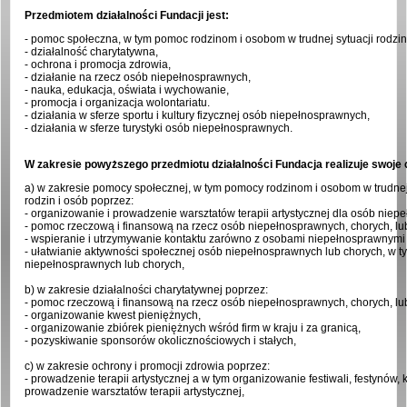
Przedmiotem działalności Fundacji jest:
- pomoc społeczna, w tym pomoc rodzinom i osobom w trudnej sytuacji rodzin
- działalność charytatywna,
- ochrona i promocja zdrowia,
- działanie na rzecz osób niepełnosprawnych,
- nauka, edukacja, oświata i wychowanie,
- promocja i organizacja wolontariatu.
- działania w sferze sportu i kultury fizycznej osób niepełnosprawnych,
- działania w sferze turystyki osób niepełnosprawnych.
W zakresie powyższego przedmiotu działalności Fundacja realizuje swoje 
a) w zakresie pomocy społecznej, w tym pomocy rodzinom i osobom w trudnej
rodzin i osób poprzez:
- organizowanie i prowadzenie warsztatów terapii artystycznej dla osób niep
- pomoc rzeczową i finansową na rzecz osób niepełnosprawnych, chorych, lub 
- wspieranie i utrzymywanie kontaktu zarówno z osobami niepełnosprawnymi lu
- ułatwianie aktywności społecznej osób niepełnosprawnych lub chorych, w
niepełnosprawnych lub chorych,
b) w zakresie działalności charytatywnej poprzez:
- pomoc rzeczową i finansową na rzecz osób niepełnosprawnych, chorych, lu
- organizowanie kwest pieniężnych,
- organizowanie zbiórek pieniężnych wśród firm w kraju i za granicą,
- pozyskiwanie sponsorów okolicznościowych i stałych,
c) w zakresie ochrony i promocji zdrowia poprzez:
- prowadzenie terapii artystycznej a w tym organizowanie festiwali, festynów,
prowadzenie warsztatów terapii artystycznej,