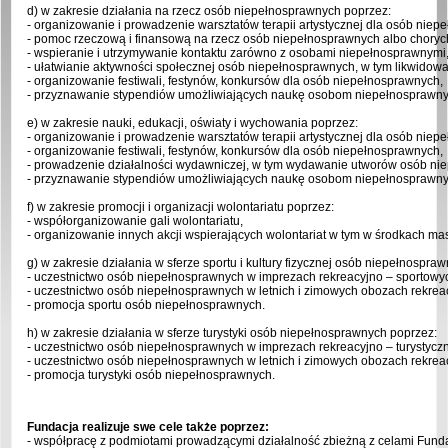
d) w zakresie działania na rzecz osób niepełnosprawnych poprzez:
- organizowanie i prowadzenie warsztatów terapii artystycznej dla osób niep
- pomoc rzeczową i finansową na rzecz osób niepełnosprawnych albo chorych, 
- wspieranie i utrzymywanie kontaktu zarówno z osobami niepełnosprawnymi, j
- ułatwianie aktywności społecznej osób niepełnosprawnych, w tym likwido
- organizowanie festiwali, festynów, konkursów dla osób niepełnosprawnych,
- przyznawanie stypendiów umożliwiających naukę osobom niepełnospraw
e) w zakresie nauki, edukacji, oświaty i wychowania poprzez:
- organizowanie i prowadzenie warsztatów terapii artystycznej dla osób niep
- organizowanie festiwali, festynów, konkursów dla osób niepełnosprawnych,
- prowadzenie działalności wydawniczej, w tym wydawanie utworów osób ni
- przyznawanie stypendiów umożliwiających naukę osobom niepełnosprawny
f) w zakresie promocji i organizacji wolontariatu poprzez:
- współorganizowanie gali wolontariatu,
- organizowanie innych akcji wspierających wolontariat w tym w środkach m
g) w zakresie działania w sferze sportu i kultury fizycznej osób niepełnospra
- uczestnictwo osób niepełnosprawnych w imprezach rekreacyjno – sportowy
- uczestnictwo osób niepełnosprawnych w letnich i zimowych obozach rekrea
- promocja sportu osób niepełnosprawnych.
h) w zakresie działania w sferze turystyki osób niepełnosprawnych poprzez:
- uczestnictwo osób niepełnosprawnych w imprezach rekreacyjno – turystycz
- uczestnictwo osób niepełnosprawnych w letnich i zimowych obozach rekreac
- promocja turystyki osób niepełnosprawnych.
Fundacja realizuje swe cele także poprzez:
- współpracę z podmiotami prowadzącymi działalność zbieżną z celami Funda