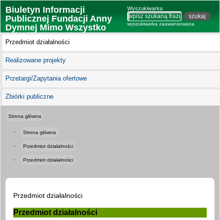
Biuletyn Informacji
Wyszukiwarka
Publicznej Fundacji Anny
wyszukiwarka zaawansowana
Dymnej Mimo Wszystko
wersja mobilna
Przedmiot działalności
Realizowane projekty
Przetargi/Zapytania ofertowe
Zbiórki publiczne
Strona główna
Strona główna
Przedmiot działalności
Przedmiot działalności
Przedmiot działalności
Przedmiot działalności